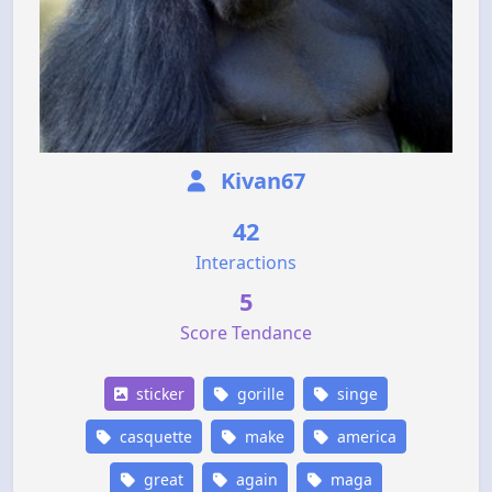
Kivan67
42
Interactions
5
Score Tendance
sticker
gorille
singe
casquette
make
america
great
again
maga