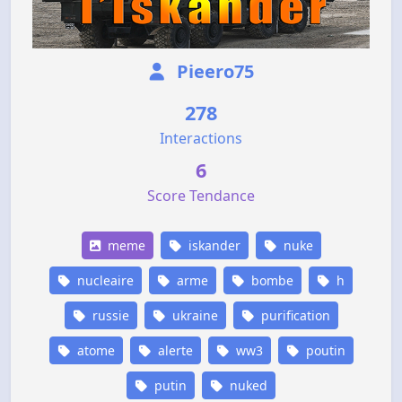
Pieero75
278
Interactions
6
Score Tendance
meme
iskander
nuke
nucleaire
arme
bombe
h
russie
ukraine
purification
atome
alerte
ww3
poutin
putin
nuked