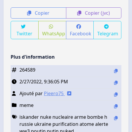
Copier
Copier (jvc)
Twitter
WhatsApp
Facebook
Telegram
Plus d'information
264589
2/27/2022, 9:36:05 PM
Ajouté par
Pieero75
meme
iskander nuke nucleaire arme bombe h
russie ukraine purification atome alerte
ww3 poutin putin nuked