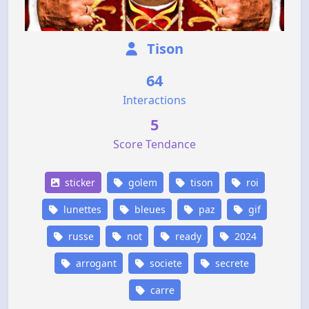
Tison
64
Interactions
5
Score Tendance
sticker
golem
tison
roi
lunettes
bleues
paz
gif
russe
not
ready
2024
arrogant
societe
secrete
carre