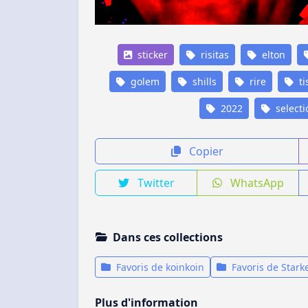
sticker
risitas
elton
golem
shills
rire
ti
2022
selecti
Copier
Twitter
WhatsApp
Dans ces collections
Favoris de koinkoin
Favoris de Stark
Plus d'information