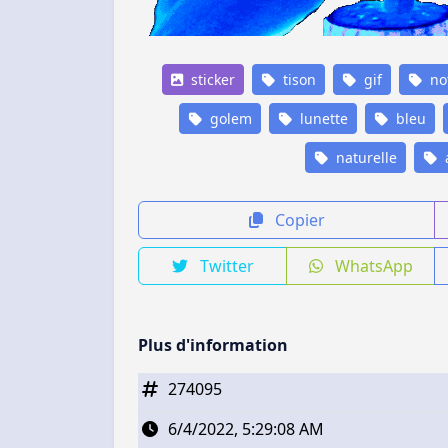
sticker
tison
gif
no
golem
lunette
bleu
naturelle
Copier
Twitter
WhatsApp
Plus d'information
274095
6/4/2022, 5:29:08 AM