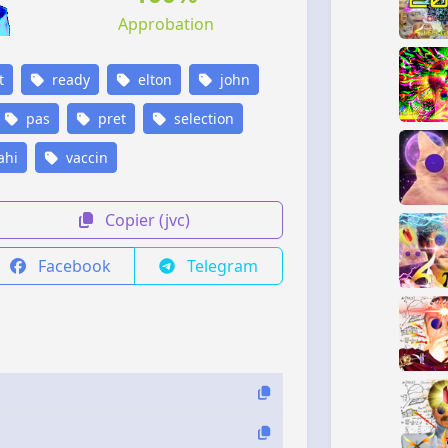
Approbation
t
ready
elton
john
pas
pret
selection
ahi
vaccin
Copier (jvc)
Facebook
Telegram