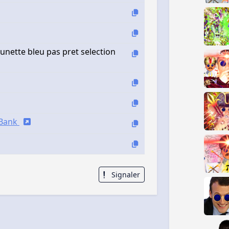
lunette bleu pas pret selection
iBank
Signaler