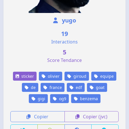
yugo
19
Interactions
5
Score Tendance
sticker
olivier
giroud
equipe
de
france
edf
goat
gigi
og9
benzema
Copier
Copier (jvc)