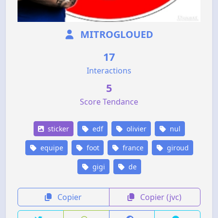
MITROGLOUED
17
Interactions
5
Score Tendance
sticker
edf
olivier
nul
equipe
foot
france
giroud
gigi
de
Copier
Copier (jvc)