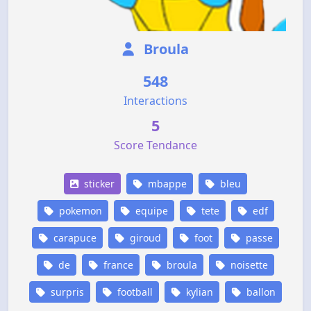
Broula
548
Interactions
5
Score Tendance
sticker
mbappe
bleu
pokemon
equipe
tete
edf
carapuce
giroud
foot
passe
de
france
broula
noisette
surpris
football
kylian
ballon