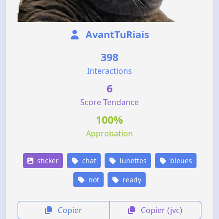
AvantTuRiais
398
Interactions
6
Score Tendance
100%
Approbation
sticker
chat
lunettes
bleues
not
ready
Copier
Copier (jvc)