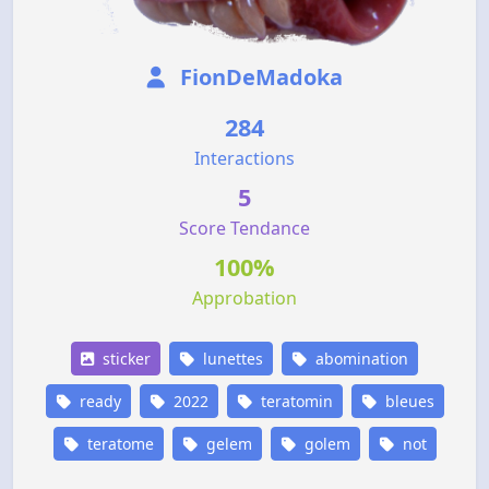
FionDeMadoka
284
Interactions
5
Score Tendance
100%
Approbation
sticker
lunettes
abomination
ready
2022
teratomin
bleues
teratome
gelem
golem
not