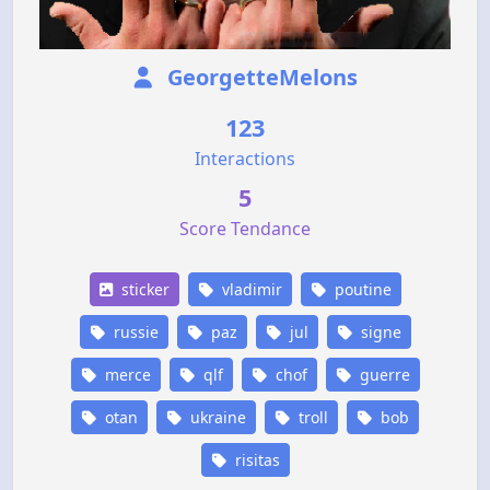
GeorgetteMelons
123
Interactions
5
Score Tendance
sticker
vladimir
poutine
russie
paz
jul
signe
merce
qlf
chof
guerre
otan
ukraine
troll
bob
risitas