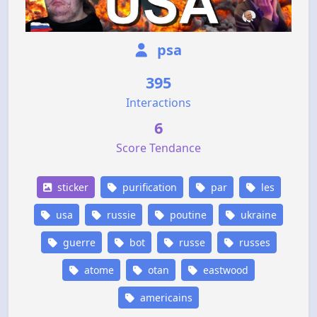
psa
395
Interactions
6
Score Tendance
sticker
purification
par
les
usa
russie
poutine
ukraine
guerre
bot
russe
russes
atome
otan
eastwood
americains