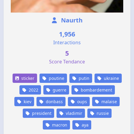
Naurth
1,956
Interactions
5
Score Tendance
sticker
poutine
putin
ukraine
2022
guerre
bombardement
kiev
donbass
oups
malaise
president
vladimir
russie
macron
aya