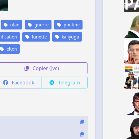
otan
guerre
poutine
ification
lunette
kaliyuga
elton
Copier (jvc)
Facebook
Telegram