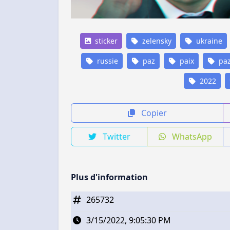
sticker
zelensky
ukraine
russie
paz
paix
paz
2022
Copier
Twitter
WhatsApp
Plus d'information
265732
3/15/2022, 9:05:30 PM