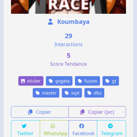
Koumbaya
29
Interactions
5
Score Tendance
sticker
gogeta
fusion
gt
master
ssj4
dbz
Copier
Copier (jvc)
Twitter
WhatsApp
Facebook
Telegram