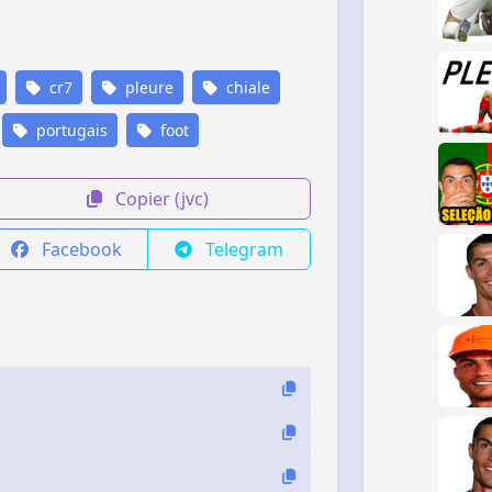
cr7
pleure
chiale
portugais
foot
Copier (jvc)
Facebook
Telegram