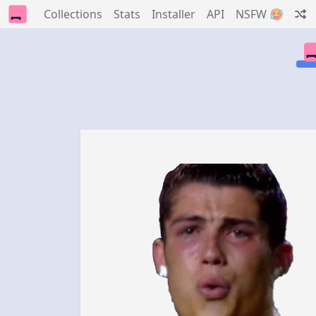
Collections
Stats
Installer
API
NSFW 🥵