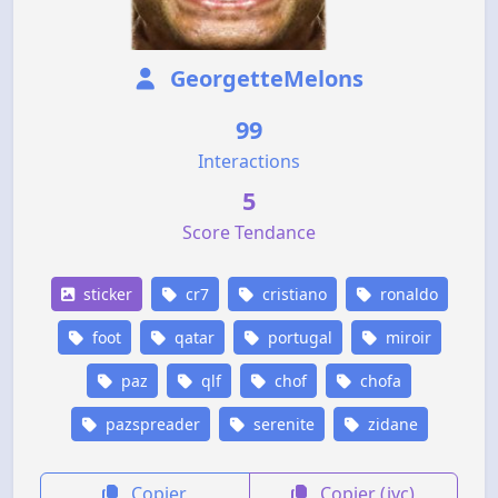
GeorgetteMelons
99
Interactions
5
Score Tendance
sticker
cr7
cristiano
ronaldo
foot
qatar
portugal
miroir
paz
qlf
chof
chofa
pazspreader
serenite
zidane
Copier
Copier (jvc)