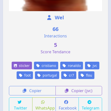
Wel
66
Interactions
5
Score Tendance
sticker
cristiano
ronaldo
jvc
foot
portugal
cr7
flou
Copier
Copier (jvc)
Twitter
WhatsApp
Facebook
Telegram