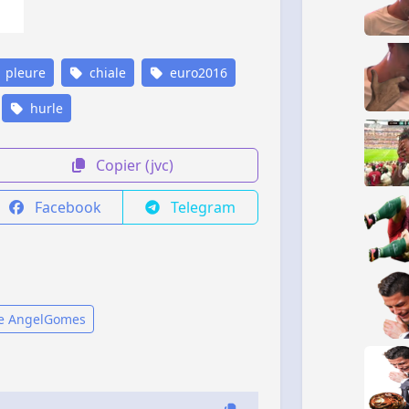
pleure
chiale
euro2016
hurle
Copier (jvc)
Facebook
Telegram
de AngelGomes