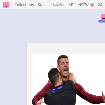
Collections
Stats
Installer
API
NSFW 🥵