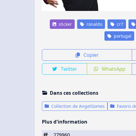
sticker
ronaldo
cr7
portugal
Copier
Twitter
WhatsApp
Dans ces collections
Collection de AngelGomes
Favoris 
Plus d'information
279960