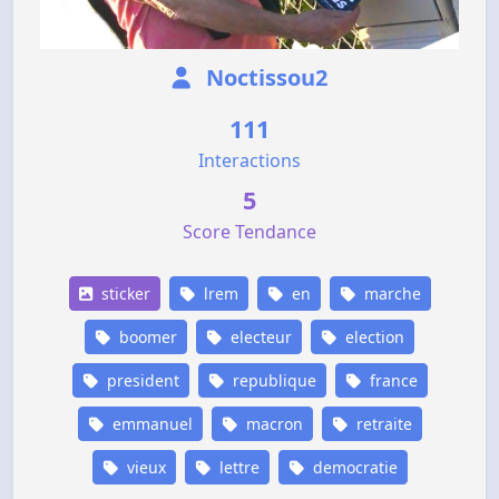
Noctissou2
111
Interactions
5
Score Tendance
sticker
lrem
en
marche
boomer
electeur
election
president
republique
france
emmanuel
macron
retraite
vieux
lettre
democratie