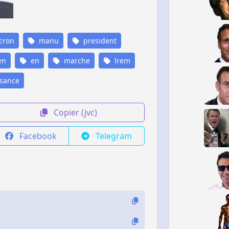
cron
manu
president
en
en
marche
lrem
sance
Copier (jvc)
Facebook
Telegram