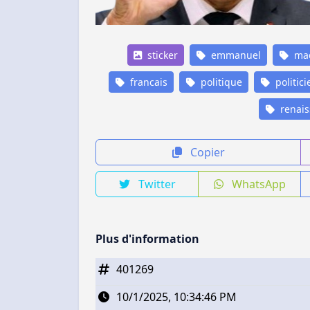
sticker
emmanuel
ma
francais
politique
politici
renais
Copier
Twitter
WhatsApp
Plus d'information
401269
10/1/2025, 10:34:46 PM