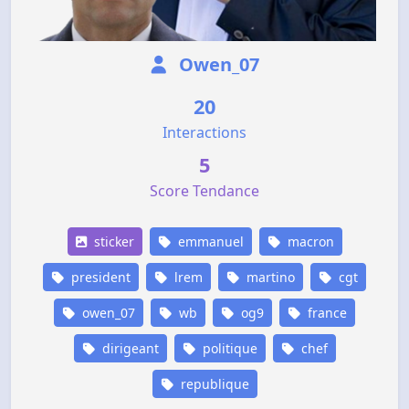
Owen_07
20
Interactions
5
Score Tendance
sticker
emmanuel
macron
president
lrem
martino
cgt
owen_07
wb
og9
france
dirigeant
politique
chef
republique