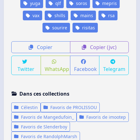
yuga
qlf
soros
mepris
vax
shills
mains
rsa
sourire
risitas
Copier
Copier (jvc)
Twitter
WhatsApp
Facebook
Telegram
Dans ces collections
Célestin
Favoris de PROLISSOU
Favoris de Mangedufoin_
Favoris de imootep
Favoris de Slenderboy
Favoris de RandolphMarsh