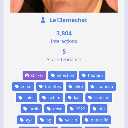
Le13emechat
3,804
Interactions
5
Score Tendance
sticker
selection
hautain
zoom
lunettes
elite
chapeau
soleil
golem
kali
confiant
prolo
dose
2022
ahi
aya
bg
vaccin
naturelle