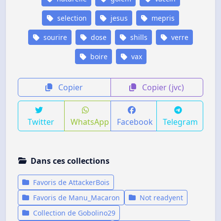
selection
jesus
mepris
sourire
dose
shills
verre
boire
vax
Copier
Copier (jvc)
Twitter
WhatsApp
Facebook
Telegram
Dans ces collections
Favoris de AttackerBois
Favoris de Manu_Macaron
Not readyent
Collection de Gobolino29