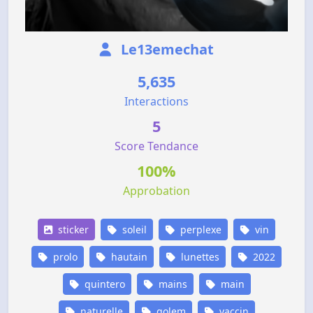
Le13emechat
5,635
Interactions
5
Score Tendance
100%
Approbation
sticker
soleil
perplexe
vin
prolo
hautain
lunettes
2022
quintero
mains
main
naturelle
golem
vaccin