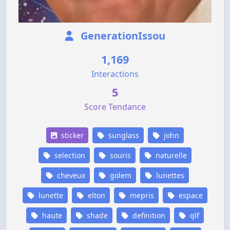
GenerationIssou
1,169
Interactions
5
Score Tendance
sticker
sunglass
john
selection
souris
naturelle
cheveux
golem
lunettes
lunette
elton
mepris
espace
haute
shade
definition
qlf