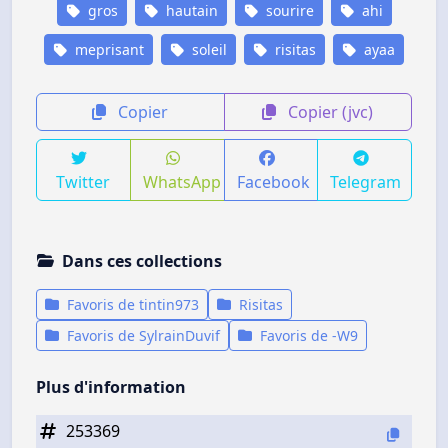
gros
hautain
sourire
ahi
meprisant
soleil
risitas
ayaa
Copier
Copier (jvc)
Twitter
WhatsApp
Facebook
Telegram
Dans ces collections
Favoris de tintin973
Risitas
Favoris de SylrainDuvif
Favoris de -W9
Plus d'information
253369