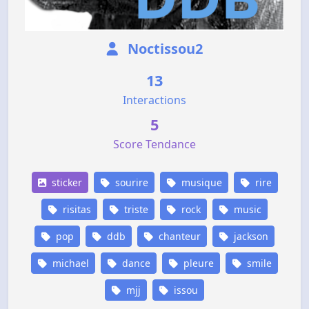
Noctissou2
13
Interactions
5
Score Tendance
sticker
sourire
musique
rire
risitas
triste
rock
music
pop
ddb
chanteur
jackson
michael
dance
pleure
smile
mjj
issou