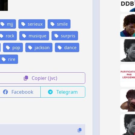
mjj
serieux
smile
rock
musique
surpris
pop
jackson
dance
rire
Copier (jvc)
Facebook
Telegram