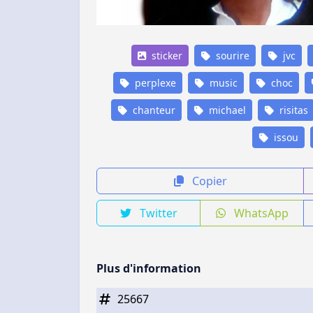
sticker
sourire
jvc
perplexe
music
choc
chanteur
michael
risitas
issou
Copier
Twitter
WhatsApp
Plus d'information
25667