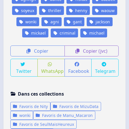
soyeux
thriller
henny
waouw
wonki
agni
gant
jackson
mickael
criminal
michael
Copier
Copier (jvc)
Twitter
WhatsApp
Facebook
Telegram
Dans ces collections
Favoris de Nity
Favoris de MizuData
wonki
Favoris de Manu_Macaron
Favoris de SeulMaisHeureux