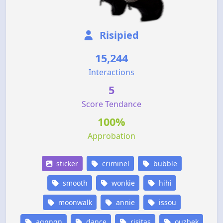
Risipied
15,244
Interactions
5
Score Tendance
100%
Approbation
sticker
criminel
bubble
smooth
wonkie
hihi
moonwalk
annie
issou
agnngn
dance
risitas
ouzbek