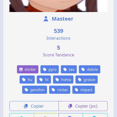
Masteer
539
Interactions
5
Score Tendance
sticker
pyro
tao
debile
hu
ht
homa
grosse
genshin
risitas
impact
Copier
Copier (jvc)