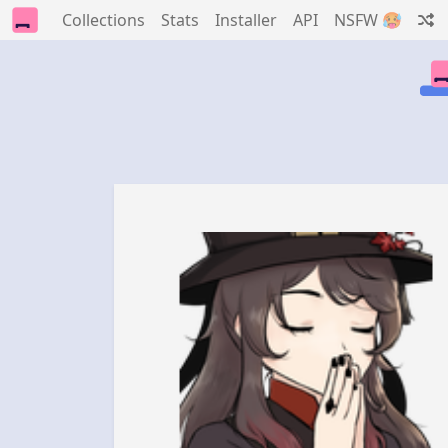
Collections
Stats
Installer
API
NSFW 🥵