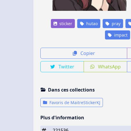
sticker
hutao
pray
impact
Copier
Twitter
WhatsApp
Dans ces collections
Favoris de MaitreStickerKJ
Plus d'information
221536