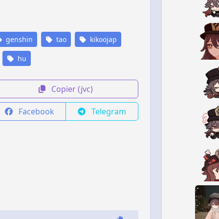
genshin
tao
kikoojap
hu
Copier (jvc)
Facebook
Telegram