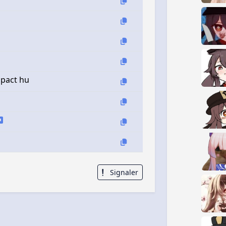
mpact hu
Signaler