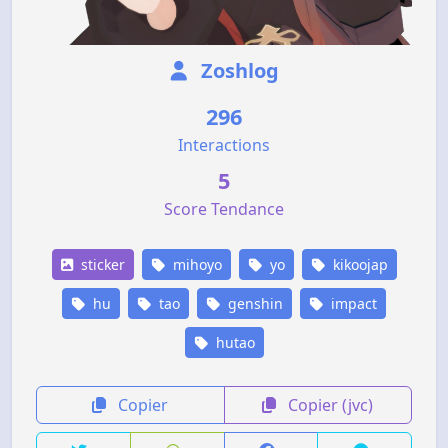
Zoshlog
296
Interactions
5
Score Tendance
sticker
mihoyo
yo
kikoojap
hu
tao
genshin
impact
hutao
Copier
Copier (jvc)