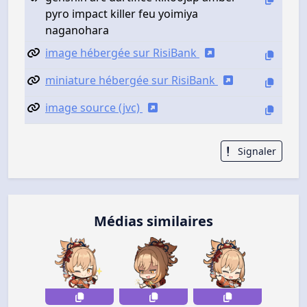
pyro impact killer feu yoimiya
naganohara
image hébergée sur RisiBank
miniature hébergée sur RisiBank
image source (jvc)
Signaler
Médias similaires