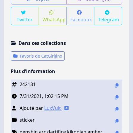
Twitter
WhatsApp
Facebook
Telegram
Dans ces collections
Favoris de CatGirlJinx
Plus d'information
242131
7/31/2021, 1:02:15 PM
Ajouté par
LuxVult
sticker
genshin arc dartifice kikoojap amber