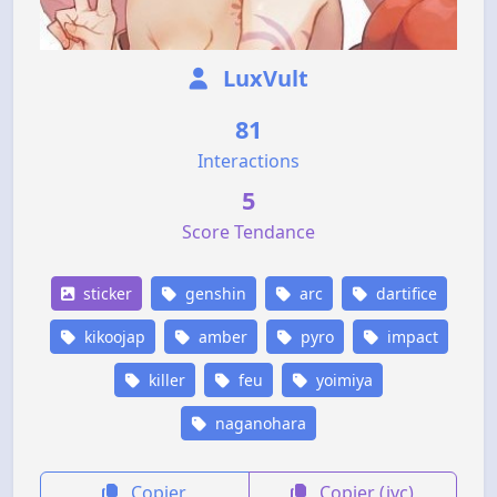
LuxVult
81
Interactions
5
Score Tendance
sticker
genshin
arc
dartifice
kikoojap
amber
pyro
impact
killer
feu
yoimiya
naganohara
Copier
Copier (jvc)