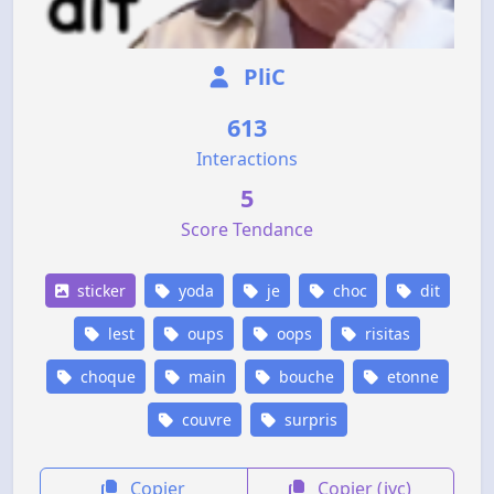
PliC
613
Interactions
5
Score Tendance
sticker
yoda
je
choc
dit
lest
oups
oops
risitas
choque
main
bouche
etonne
couvre
surpris
Copier
Copier (jvc)