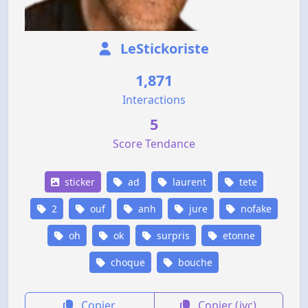
LeStickoriste
1,871
Interactions
5
Score Tendance
sticker
ad
laurent
tete
2
ouf
anh
jure
nofake
oh
ok
surpris
etonne
choque
bouche
Copier
Copier (jvc)