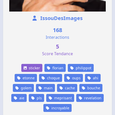
IssouDesImages
168
Interactions
5
Score Tendance
sticker
florian
philippot
etonne
choque
oups
ahi
golem
main
cache
bouche
aie
pls
meprisant
revelation
incroyable