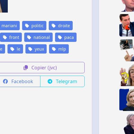
mariani
politic
droite
front
national
paca
e
le
yeux
mlp
Copier (jvc)
Facebook
Telegram