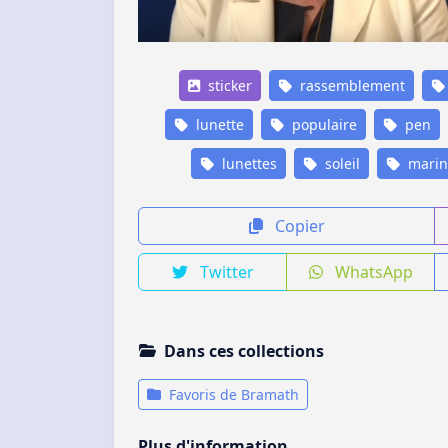
sticker
rassemblement
lunette
populaire
pen
lunettes
soleil
marin
Copier
Twitter
WhatsApp
Dans ces collections
Favoris de Bramath
Plus d'information