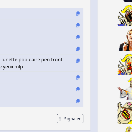
 lunette populaire pen front
le yeux mlp
Signaler