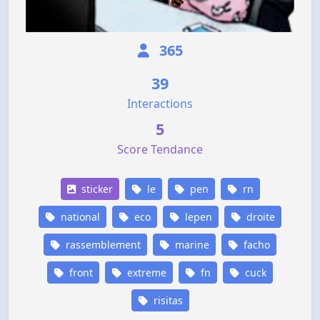
365
39
Interactions
5
Score Tendance
sticker
le
pen
rn
national
eco
lepen
droite
rassemblement
marine
facho
front
extreme
fn
cuck
risitas