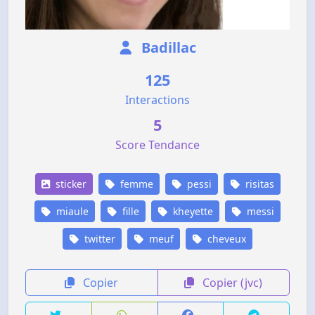
Badillac
125
Interactions
5
Score Tendance
sticker
femme
pessi
risitas
miaule
fille
kheyette
messi
twitter
meuf
cheveux
Copier
Copier (jvc)