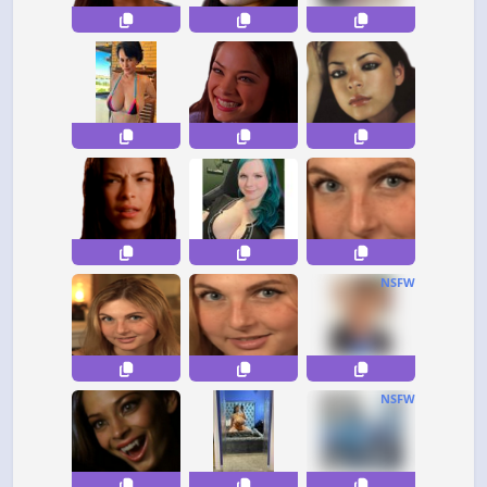
NSFW
NSFW