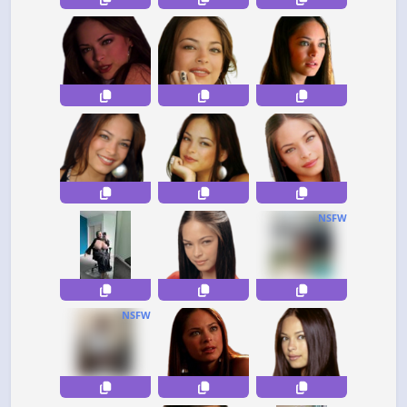
NSFW
NSFW