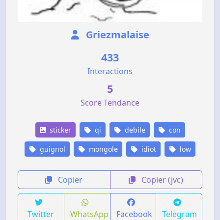
Griezmalaise
433
Interactions
5
Score Tendance
sticker
qi
debile
con
guignol
mongole
idiot
low
Copier
Copier (jvc)
Twitter
WhatsApp
Facebook
Telegram