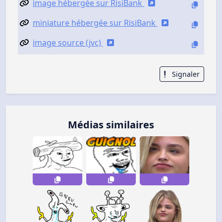
image hébergée sur RisiBank
miniature hébergée sur RisiBank
image source (jvc)
Signaler
Médias similaires