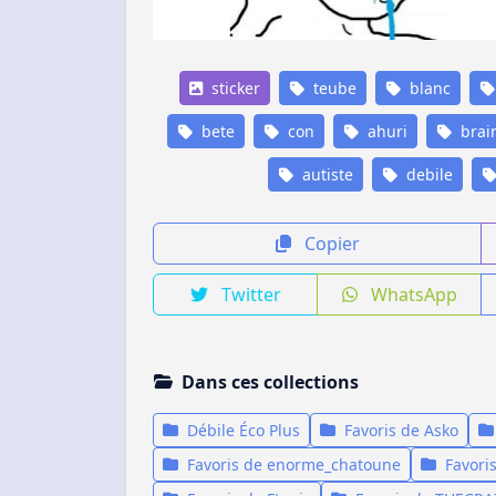
sticker
teube
blanc
bete
con
ahuri
brain
autiste
debile
Copier
Twitter
WhatsApp
Dans ces collections
Débile Éco Plus
Favoris de Asko
Favoris de enorme_chatoune
Favori