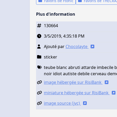
Favoris de Ftonic
Favoris de THECR
Plus d'information
130664
3/5/2019, 4:35:18 PM
Ajouté par
Chocolayte
sticker
teube blanc abruti attarde imbecile b
noir idiot autiste debile cerveau de
image hébergée sur RisiBank
miniature hébergée sur RisiBank
image source (jvc)