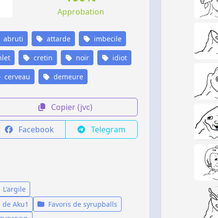
Approbation
abruti
attarde
imbecile
let
cretin
noir
idiot
cerveau
demeure
Copier (jvc)
Facebook
Telegram
L'argile
s de Aku1
Favoris de syrupballs