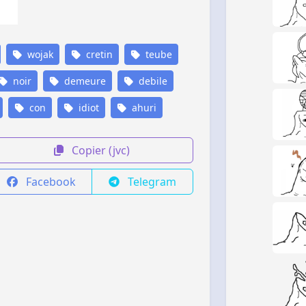
wojak
cretin
teube
noir
demeure
debile
con
idiot
ahuri
Copier (jvc)
Facebook
Telegram