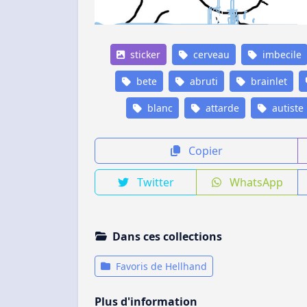
sticker
cerveau
imbecile
bete
abruti
brainlet
blanc
attarde
autiste
Copier
Twitter
WhatsApp
Dans ces collections
Favoris de Hellhand
Plus d'information