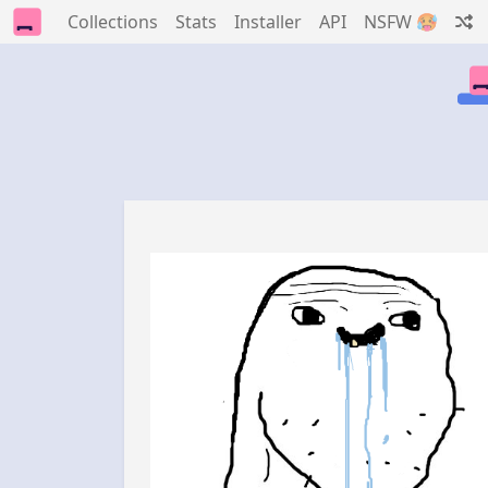
Collections
Stats
Installer
API
NSFW 🥵