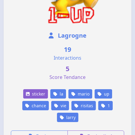
Lagrogne
19
Interactions
5
Score Tendance
sticker
la
mario
up
chance
vie
risitas
1
larry