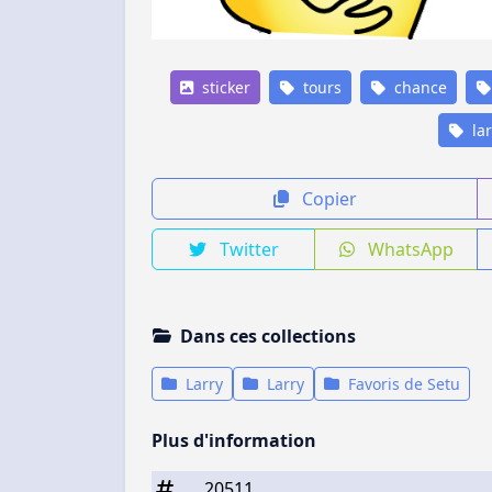
sticker
tours
chance
lar
Copier
Twitter
WhatsApp
Dans ces collections
Larry
Larry
Favoris de Setu
Plus d'information
20511