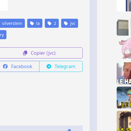
silverstein
la
2
jvc
ry
Copier (jvc)
Facebook
Telegram