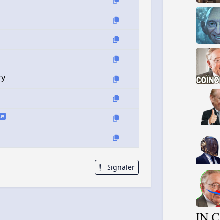
ry
Signaler