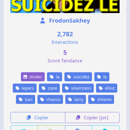
FrodonSakhey
2,782
Interactions
5
Score Tendance
sticker
la
suicidez
le
lepers
zone
silverstein
elliot
ban
chance
larry
shlomo
Copier
Copier (jvc)