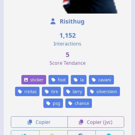
Risithug
1,152
Interactions
5
Score Tendance
sticker
foot
la
cavani
risitas
tire
larry
silverstein
psg
chance
Copier
Copier (jvc)