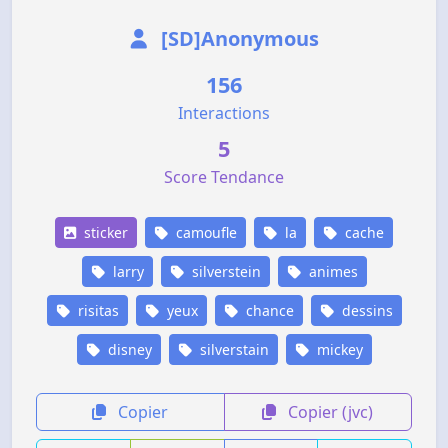
[SD]Anonymous
156
Interactions
5
Score Tendance
sticker
camoufle
la
cache
larry
silverstein
animes
risitas
yeux
chance
dessins
disney
silverstain
mickey
Copier
Copier (jvc)