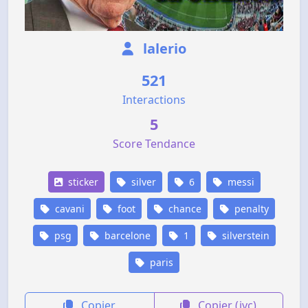
lalerio
521
Interactions
5
Score Tendance
sticker
silver
6
messi
cavani
foot
chance
penalty
psg
barcelone
1
silverstein
paris
Copier
Copier (jvc)