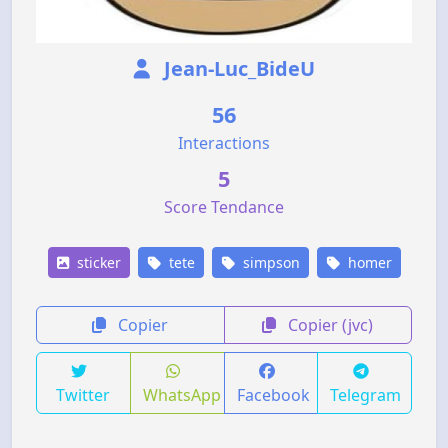
Jean-Luc_BideU
56
Interactions
5
Score Tendance
sticker
tete
simpson
homer
Copier
Copier (jvc)
Twitter
WhatsApp
Facebook
Telegram