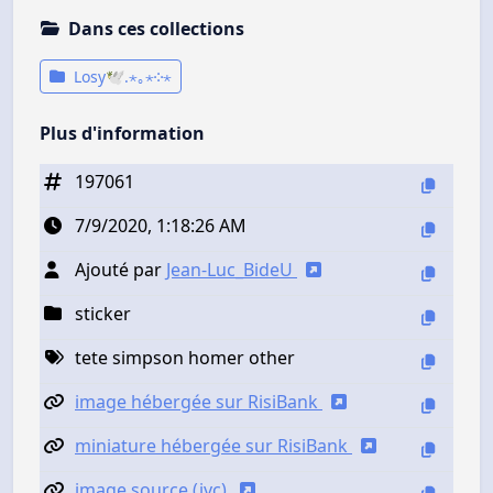
Dans ces collections
Losy🕊.⋆｡⋆༶⋆
Plus d'information
197061
7/9/2020, 1:18:26 AM
Ajouté par
Jean-Luc_BideU
sticker
tete simpson homer other
image hébergée sur RisiBank
miniature hébergée sur RisiBank
image source (jvc)