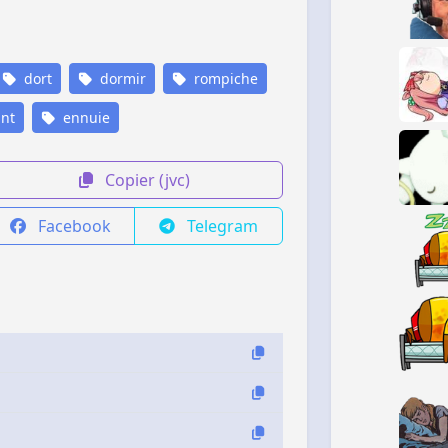
dort
dormir
rompiche
nt
ennuie
Copier (jvc)
Facebook
Telegram