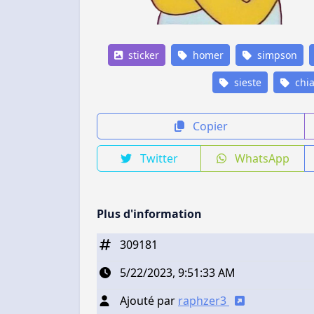
sticker
homer
simpson
sieste
chia
Copier
Twitter
WhatsApp
Plus d'information
309181
5/22/2023, 9:51:33 AM
Ajouté par
raphzer3