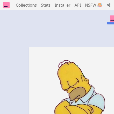
Collections
Stats
Installer
API
NSFW 🥵