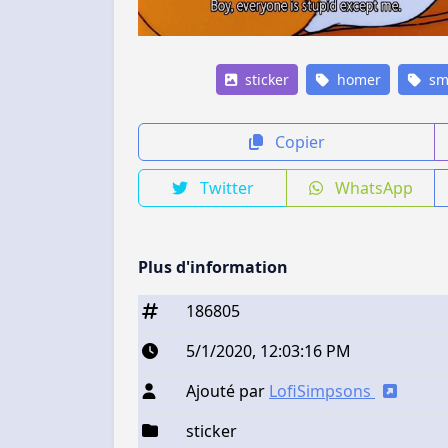
sticker
homer
sm
Copier
Twitter
WhatsApp
Plus d'information
186805
5/1/2020, 12:03:16 PM
Ajouté par
LofiSimpsons
sticker