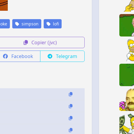
oke
simpson
lofi
Copier (jvc)
Facebook
Telegram